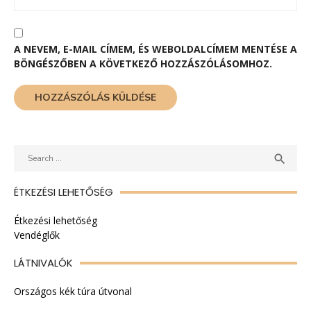
A NEVEM, E-MAIL CÍMEM, ÉS WEBOLDALCÍMEM MENTÉSE A
BÖNGÉSZŐBEN A KÖVETKEZŐ HOZZÁSZÓLÁSOMHOZ.
Search
SEAR

for:
ÉTKEZÉSI LEHETŐSÉG
Étkezési lehetőség
Vendéglők
LÁTNIVALÓK
Országos kék túra útvonal