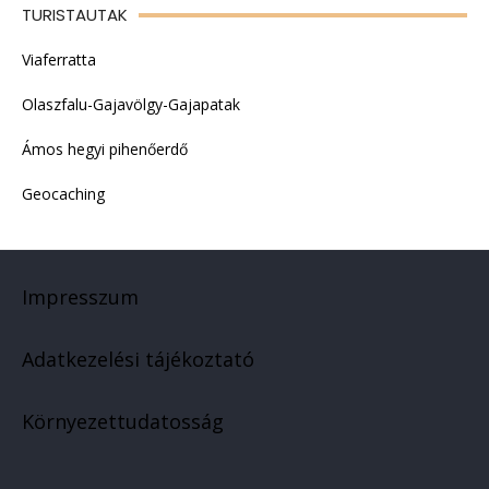
TURISTAUTAK
Viaferratta
Olaszfalu-Gajavölgy-Gajapatak
Ámos hegyi pihenőerdő
Geocaching
Impresszum
Adatkezelési tájékoztató
Környezettudatosság