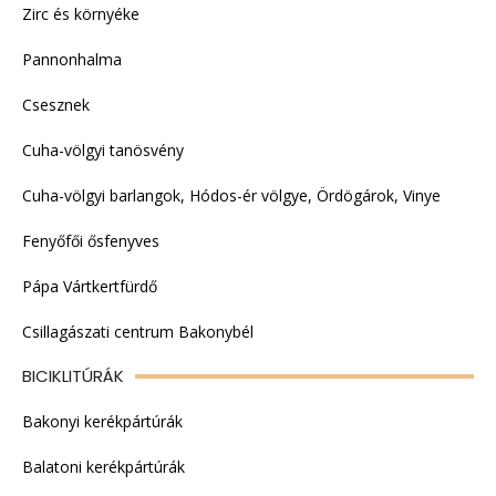
Zirc és környéke
Pannonhalma
Csesznek
Cuha-völgyi tanösvény
Cuha-völgyi barlangok, Hódos-ér völgye, Ördögárok, Vinye
Fenyőfői ősfenyves
Pápa Vártkertfürdő
Csillagászati centrum Bakonybél
BICIKLITÚRÁK
Bakonyi kerékpártúrák
Balatoni kerékpártúrák