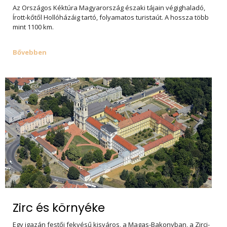
Az Országos Kéktúra Magyarország északi tájain végighaladó,
Írott-kőtől Hollóházáig tartó, folyamatos turistaút. A hossza több
mint 1100 km.
Bővebben
Zirc és környéke
Egy igazán festői fekvésű kisváros, a Magas-Bakonyban, a Zirci-