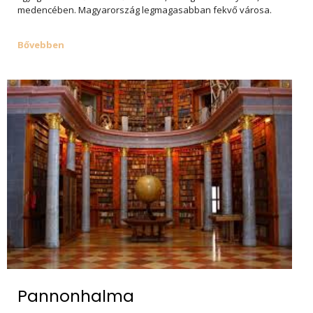
medencében. Magyarország legmagasabban fekvő városa.
Bővebben
Pannonhalma