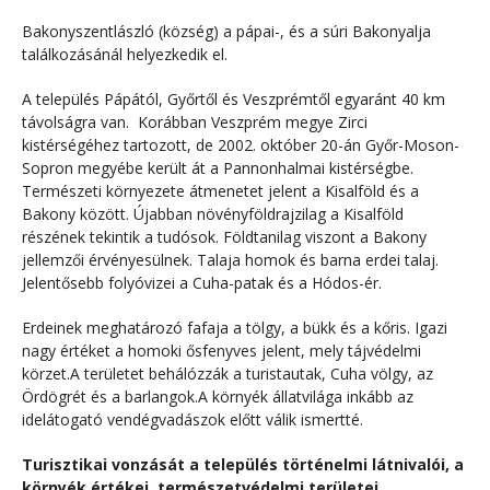
Bakonyszentlászló (község) a pápai-, és a súri Bakonyalja
találkozásánál helyezkedik el.
A település Pápától, Győrtől és Veszprémtől egyaránt 40 km
távolságra van. Korábban Veszprém megye Zirci
kistérségéhez tartozott, de 2002. október 20-án Győr-Moson-
Sopron megyébe került át a Pannonhalmai kistérségbe.
Természeti környezete átmenetet jelent a Kisalföld és a
Bakony között. Újabban növényföldrajzilag a Kisalföld
részének tekintik a tudósok. Földtanilag viszont a Bakony
jellemzői érvényesülnek. Talaja homok és barna erdei talaj.
Jelentősebb folyóvizei a Cuha-patak és a Hódos-ér.
Erdeinek meghatározó fafaja a tölgy, a bükk és a kőris. Igazi
nagy értéket a homoki ősfenyves jelent, mely tájvédelmi
körzet.A területet behálózzák a turistautak, Cuha völgy, az
Ördögrét és a barlangok.A környék állatvilága inkább az
idelátogató vendégvadászok előtt válik ismertté.
Turisztikai vonzását a település történelmi látnivalói, a
környék értékei, természetvédelmi területei,