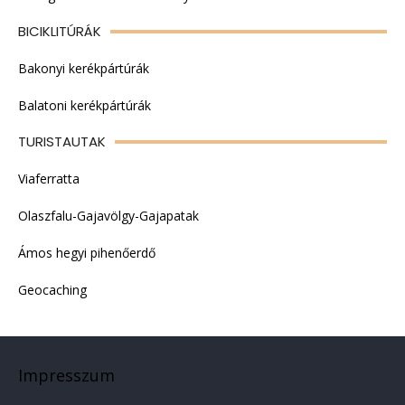
BICIKLITÚRÁK
Bakonyi kerékpártúrák
Balatoni kerékpártúrák
TURISTAUTAK
Viaferratta
Olaszfalu-Gajavölgy-Gajapatak
Ámos hegyi pihenőerdő
Geocaching
Impresszum