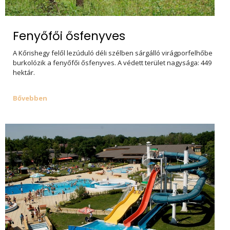
Fenyőfői ősfenyves
A Kőrishegy felől lezúduló déli szélben sárgálló virágporfelhőbe
burkolózik a fenyőfői ősfenyves. A védett terület nagysága: 449
hektár.
Bővebben