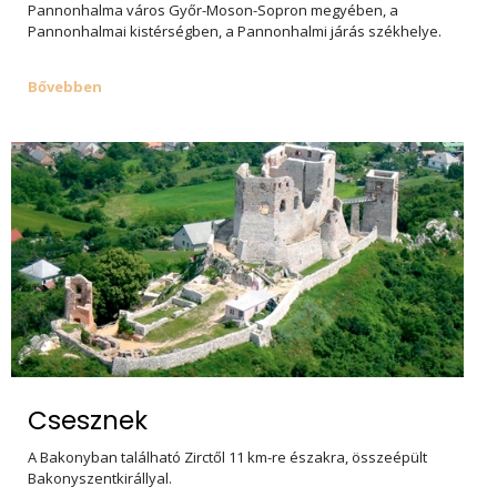
Pannonhalma város Győr-Moson-Sopron megyében, a
Pannonhalmai kistérségben, a Pannonhalmi járás székhelye.
Bővebben
Csesznek
A Bakonyban található Zirctől 11 km-re északra, összeépült
Bakonyszentkirállyal.