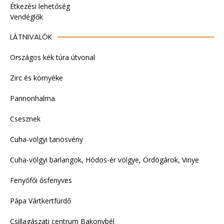
Étkezési lehetőség
Vendéglők
LÁTNIVALÓK
Országos kék túra útvonal
Zirc és környéke
Pannonhalma
Csesznek
Cuha-völgyi tanösvény
Cuha-völgyi barlangok, Hódos-ér völgye, Ördögárok, Vinye
Fenyőfői ősfenyves
Pápa Vártkertfürdő
Csillagászati centrum Bakonybél