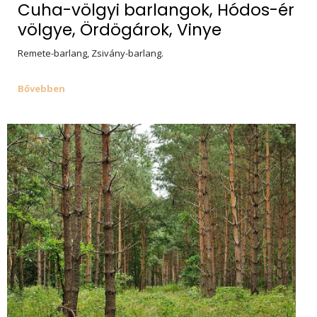
Cuha-völgyi barlangok, Hódos-ér
völgye, Ördögárok, Vinye
Remete-barlang, Zsivány-barlang.
Bővebben