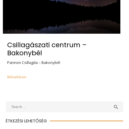
Csillagászati centrum –
Bakonybél
Pannon Csillagda – Bakonybél
Bővebben
Search
SEAR

for:
ÉTKEZÉSI LEHETŐSÉG