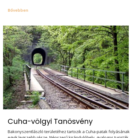
Bővebben
Cuha-völgyi Tanösvény
Bakonyszentlászló területéhez tartozik a Cuha-patak folyásának
egyik legszebb része. Népszerű kirándulóhely, gyalogos turisták