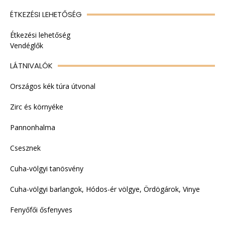
ÉTKEZÉSI LEHETŐSÉG
Étkezési lehetőség
Vendéglők
LÁTNIVALÓK
Országos kék túra útvonal
Zirc és környéke
Pannonhalma
Csesznek
Cuha-völgyi tanösvény
Cuha-völgyi barlangok, Hódos-ér völgye, Ördögárok, Vinye
Fenyőfői ősfenyves