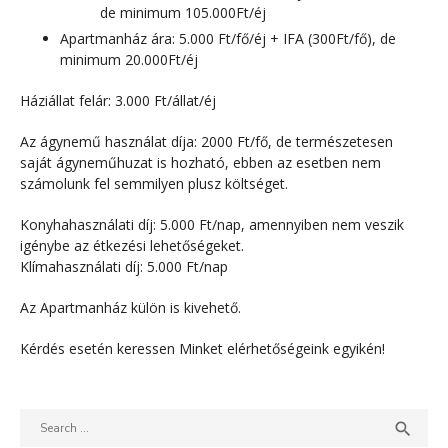
de minimum 105.000Ft/éj
Apartmanház ára: 5.000 Ft/fő/éj + IFA (300Ft/fő), de
minimum 20.000Ft/éj
Háziállat felár: 3.000 Ft/állat/éj
Az ágynemű használat díja: 2000 Ft/fő, de természetesen
saját ágyneműhuzat is hozható, ebben az esetben nem
számolunk fel semmilyen plusz költséget.
Konyhahasználati díj: 5.000 Ft/nap, amennyiben nem veszik
igénybe az étkezési lehetőségeket.
Klímahasználati díj: 5.000 Ft/nap
Az Apartmanház külön is kivehető.
Kérdés esetén keressen Minket elérhetőségeink egyikén!
Search
SEAR

for: