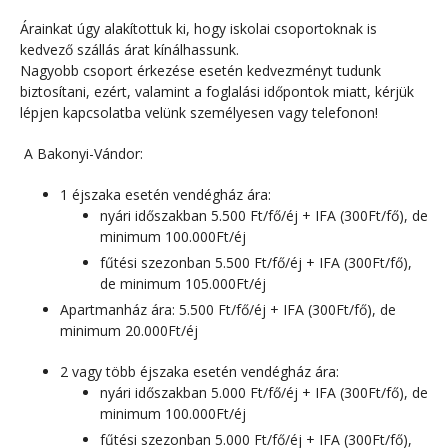
Árainkat úgy alakítottuk ki, hogy iskolai csoportoknak is
kedvező szállás árat kínálhassunk.
Nagyobb csoport érkezése esetén kedvezményt tudunk
biztosítani, ezért, valamint a foglalási időpontok miatt, kérjük
lépjen kapcsolatba velünk személyesen vagy telefonon!
A Bakonyi-Vándor:
1 éjszaka esetén vendégház ára:
nyári időszakban 5.500 Ft/fő/éj + IFA (300Ft/fő), de
minimum 100.000Ft/éj
fűtési szezonban 5.500 Ft/fő/éj + IFA (300Ft/fő),
de minimum 105.000Ft/éj
Apartmanház ára: 5.500 Ft/fő/éj + IFA (300Ft/fő), de
minimum 20.000Ft/éj
2 vagy több éjszaka esetén vendégház ára:
nyári időszakban 5.000 Ft/fő/éj + IFA (300Ft/fő), de
minimum 100.000Ft/éj
fűtési szezonban 5.000 Ft/fő/éj + IFA (300Ft/fő),