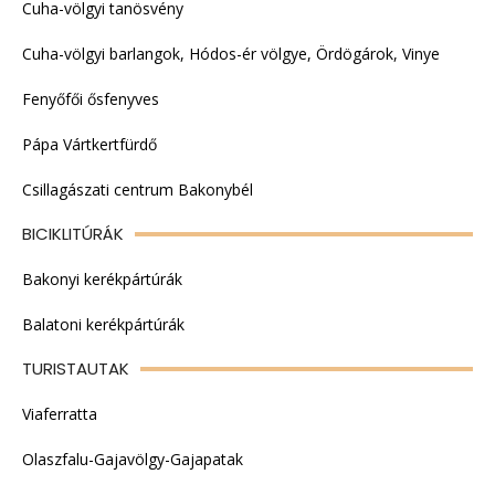
Cuha-völgyi tanösvény
Cuha-völgyi barlangok, Hódos-ér völgye, Ördögárok, Vinye
Fenyőfői ősfenyves
Pápa Vártkertfürdő
Csillagászati centrum Bakonybél
BICIKLITÚRÁK
Bakonyi kerékpártúrák
Balatoni kerékpártúrák
TURISTAUTAK
Viaferratta
Olaszfalu-Gajavölgy-Gajapatak