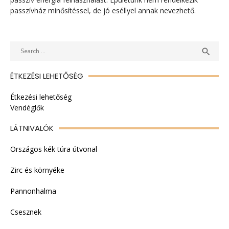
passzívház minősítéssel, de jó eséllyel annak nevezhető.
Search
SEAR

for:
ÉTKEZÉSI LEHETŐSÉG
Étkezési lehetőség
Vendéglők
LÁTNIVALÓK
Országos kék túra útvonal
Zirc és környéke
Pannonhalma
Csesznek