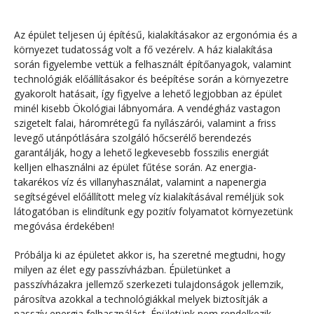
Az épület teljesen új építésű, kialakításakor az ergonómia és a
környezet tudatosság volt a fő vezérelv. A ház kialakítása
során figyelembe vettük a felhasznált építőanyagok, valamint
technológiák előállításakor és beépítése során a környezetre
gyakorolt hatásait, így figyelve a lehető legjobban az épület
minél kisebb Ökológiai lábnyomára. A vendégház vastagon
szigetelt falai, háromrétegű fa nyílászárói, valamint a friss
levegő utánpótlására szolgáló hőcserélő berendezés
garantálják, hogy a lehető legkevesebb fosszilis energiát
kelljen elhasználni az épület fűtése során. Az energia-
takarékos víz és villanyhasználat, valamint a napenergia
segítségével előállított meleg víz kialakításával reméljük sok
látogatóban is elindítunk egy pozitív folyamatot környezetünk
megóvása érdekében!
Próbálja ki az épületet akkor is, ha szeretné megtudni, hogy
milyen az élet egy passzívházban. Épületünket a
passzívházakra jellemző szerkezeti tulajdonságok jellemzik,
párosítva azokkal a technológiákkal melyek biztosítják a
passzív energia felhasználást. Épületünk nem rendelkezik