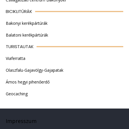
BICIKLITÚRÁK
Bakonyi kerékpártúrák
Balatoni kerékpártúrák
TURISTAUTAK
Viaferratta
Olaszfalu-Gajavölgy-Gajapatak
Ámos hegyi pihenőerdő
Geocaching
Impresszum