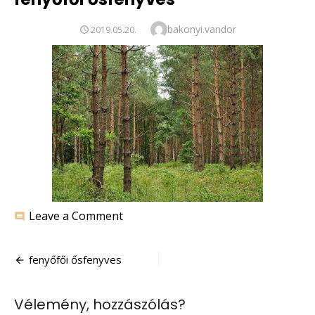
Author
bakonyi.vandor
POSTED
2019.05.20.
ON
on
Leave a Comment
comment
fenyőfői
ősfenyves
Bejegyzés
fenyőfői ősfenyves
navigáció
Vélemény, hozzászólás?