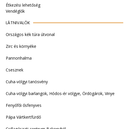
Étkezési lehetőség
Vendéglők
LÁTNIVALÓK
Országos kék túra útvonal
Zirc és környéke
Pannonhalma
Csesznek
Cuha-völgyi tanösvény
Cuha-völgyi barlangok, Hódos-ér völgye, Ördögárok, Vinye
Fenyőfői ősfenyves
Pápa Vártkertfürdő
Csillagászati centrum Bakonybél